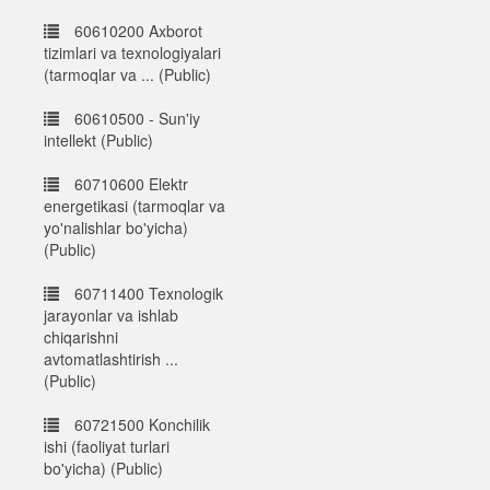
60610200 Axborot
tizimlari va texnologiyalari
(tarmoqlar va ... (Public)
60610500 - Sun'iy
intellekt (Public)
60710600 Elektr
energetikasi (tarmoqlar va
yo'nalishlar bo'yicha)
(Public)
60711400 Texnologik
jarayonlar va ishlab
chiqarishni
avtomatlashtirish ...
(Public)
60721500 Konchilik
ishi (faoliyat turlari
bo'yicha) (Public)