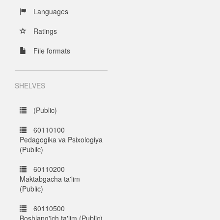
Languages
Ratings
File formats
SHELVES
(Public)
60110100
Pedagogika va Psixologiya
(Public)
60110200
Maktabgacha ta'lim
(Public)
60110500
Boshlang'ich ta'lim (Public)