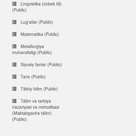
Lingvistika (ózbek tili)
(Public)
Lug'atlar (Public)
Matematika (Public)
Metallurgiya
muhandisligi (Public)
Siyosiy fanlar (Public)
Tarix (Public)
Tibbiy bilim (Public)
Tálim va tarbiya
nazariyasi va metodikasi
(Maktabgacha tálim)
(Public)