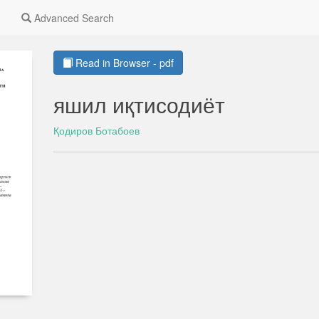
Advanced Search
Read in Browser - pdf
яшил иқтисодиёт
Қодиров Ботабоев