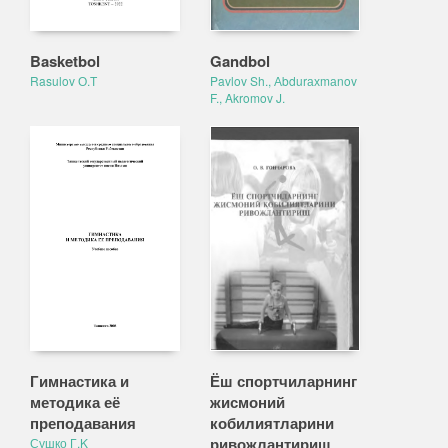
Basketbol
Gandbol
Rasulov О.Т
Pavlov Sh., Аbdurахmаnov
F., Akromov J.
Гимнастика и
Ёш спортчиларнинг
методика её
жисмоний
преподавания
кобилиятларини
ривожлантириш
Сушко Г.K