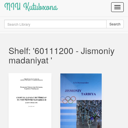
NIU Kutubxona
Toggl
Navig
Search
Search
Shelf: '60111200 - Jismoniy
madaniyat '