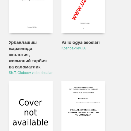
Урбанлашиш
Valiologya asoslari
жараёнида
Koshbaxtiev.I.A
экология,
жисмоний тарбия
ва саломатлик
Sh.T. Otaboev va boshqalar