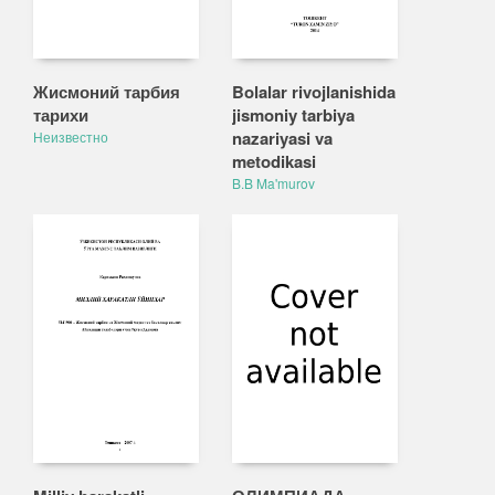
Жисмоний тарбия
Bolalar rivojlanishida
тарихи
jismoniy tarbiya
nazariyasi va
Неизвестно
metodikasi
B.B Ma'murov