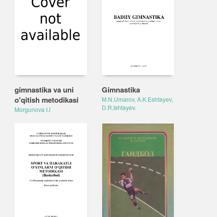
gimnastika va uni
Gimnastika
o'qitish metodikasi
М.N.Umаrоv, A.K.Eshtayev,
D.R.Ishtayev.
Morgunova I.I