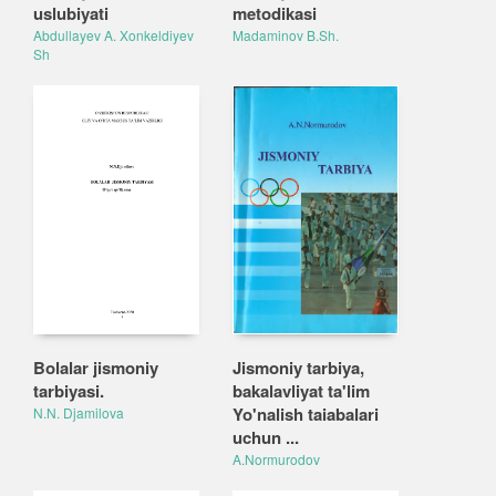
uslubiyati
metodikasi
Abdullayev A. Xonkeldiyev
Madaminov B.Sh.
Sh
Bolalar jismoniy
Jismoniy tarbiya,
tarbiyasi.
bakalavliyat ta'lim
Yo'nalish taiabalari
N.N. Djamilova
uchun ...
A.Normurodov