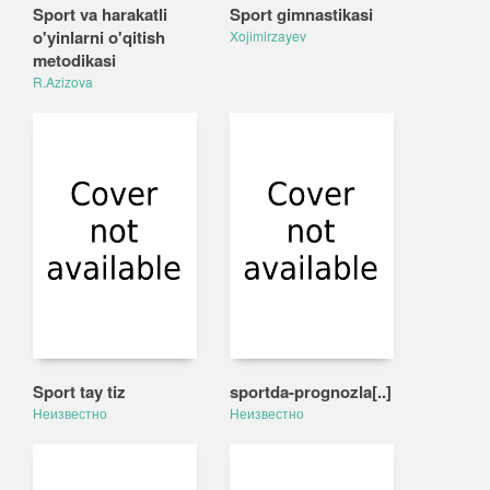
Sport va harakatli
Sport gimnastikasi
o'yinlarni o'qitish
Xojimirzayev
metodikasi
R.Azizova
Sport tay tiz
sportda-prognozla[..]
Неизвестно
Неизвестно