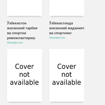
Ўзбекистон
Ўзбекистонда
жисмоний тарбия
жисмоний маданият
ва спортни
ва спортнинг
ривожлантириш
Неизвестно
Неизвестно