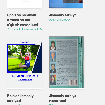
Sport va harakatli
Jismoniy-tarbiya
o'yinlar va uni
A.N.Normurodov
o'qitish metodikasi
Xo'jayev P. Raximqulov K.D
Bolalar jismoniy
Jismoniy tarbiya
tarbiyasi
nazariyasi