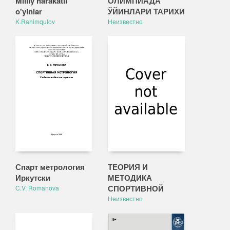
Milliy harakatli
ОЛИМПИАДА
o'yinlar
ЎЙИНЛАРИ ТАРИХИ
K.Rahimqulov
Неизвестно
Спарт метрология
ТЕОРИЯ И
Иркутски
МЕТОДИКА
СПОРТИВНОЙ
C.V. Romanova
Неизвестно