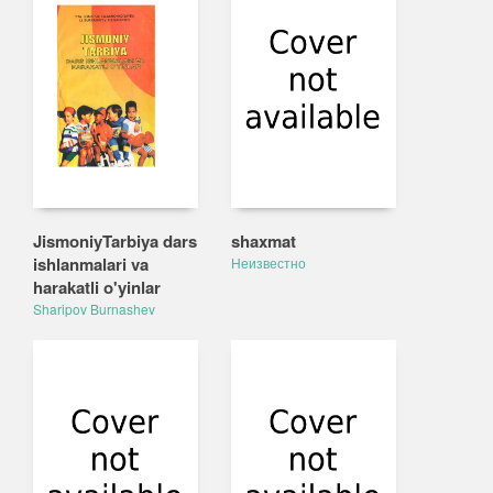
JismoniyTarbiya dars
shaxmat
ishlanmalari va
Неизвестно
harakatli o'yinlar
Sharipov Burnashev