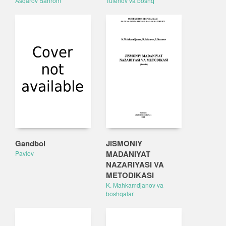
Asqarov Bahrom
Tulenov va boshq
Gandbol
JISMONIY
MADANIYAT
Pavlov
NAZARIYASI VA
METODIKASI
K. Mahkamdjanov va
boshqalar