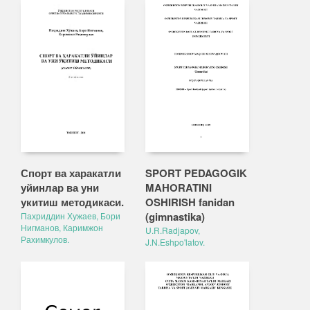
Спорт ва харакатли
SPORT PEDAGOGIK
уйинлар ва уни
MAHORATINI
укитиш методикаси.
OSHIRISH fanidan
(gimnastika)
Пахриддин Хужаев, Бори
Нигманов, Каримжон
U.R.Radjapov,
Рахимкулов.
J.N.Eshpo'latov.