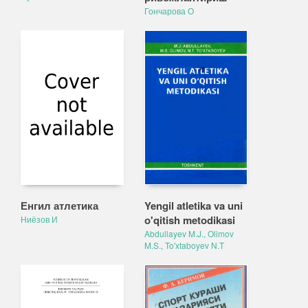
Гончарова О
Енгил атлетика
Yengil atletika va uni
o'qitish metodikasi
Ниёзов И
Abdullayev M.J., Olimov
M.S., To'xtaboyev N.T