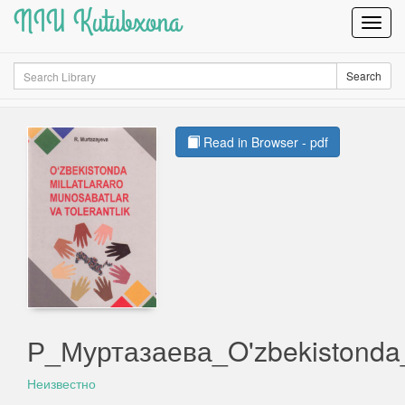
NIU Kutubxona
Toggl
Navig
Search
Search
Read in Browser - pdf
Р_Муртазаева_O'zbekistonda_m
Неизвестно