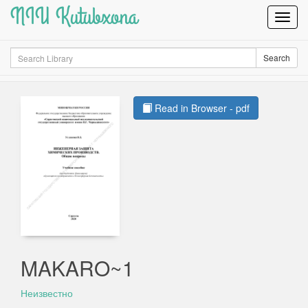
NIU Kutubxona
Toggl
Navig
Search
Search
Read in Browser - pdf
MAKARO~1
Неизвестно