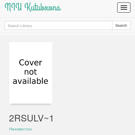
NIU Kutubxona
Toggl
Navig
Search
Search
2RSULV~1
Неизвестно