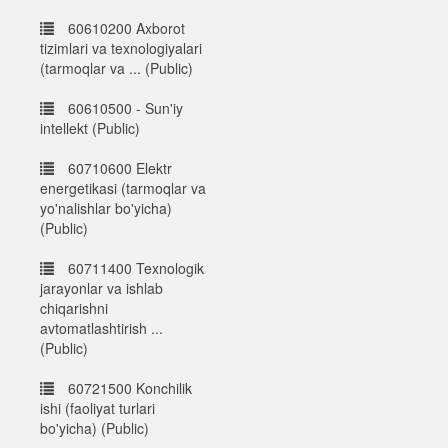
60610200 Axborot
tizimlari va texnologiyalari
(tarmoqlar va ... (Public)
60610500 - Sun'iy
intellekt (Public)
60710600 Elektr
energetikasi (tarmoqlar va
yo'nalishlar bo'yicha)
(Public)
60711400 Texnologik
jarayonlar va ishlab
chiqarishni
avtomatlashtirish ...
(Public)
60721500 Konchilik
ishi (faoliyat turlari
bo'yicha) (Public)