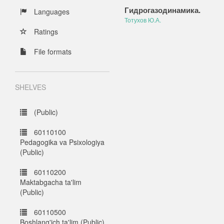
Гидрогазодинамика.
Languages
Тотухов Ю.А.
Ratings
File formats
SHELVES
(Public)
60110100
Pedagogika va Psixologiya
(Public)
60110200
Maktabgacha ta'lim
(Public)
60110500
Boshlang'ich ta'lim (Public)