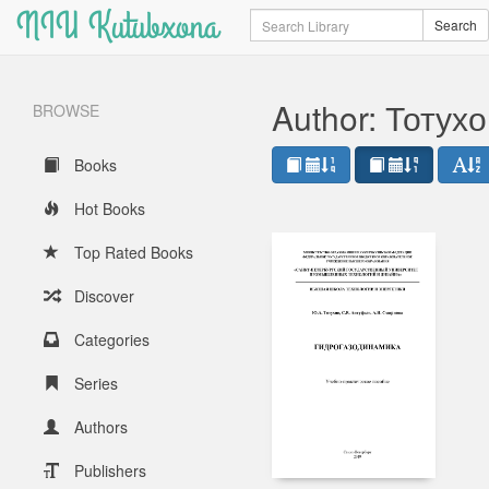
NIU Kutubxona
Search
Search
Author: Тотух
BROWSE
Books
Hot Books
Top Rated Books
Discover
Categories
Series
Authors
Publishers