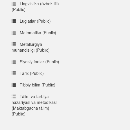
Lingvistika (ózbek tili)
(Public)
Lug'atlar (Public)
Matematika (Public)
Metallurgiya
muhandisligi (Public)
Siyosiy fanlar (Public)
Tarix (Public)
Tibbiy bilim (Public)
Tálim va tarbiya
nazariyasi va metodikasi
(Maktabgacha tálim)
(Public)