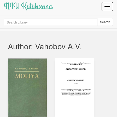
NIU Kutubxona
Toggl
Navig
Search
Search
Author: Vahobov A.V.