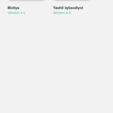
Moliya
Yashil iqtisodiyot
Vahobov A.V.
Vahobov A.V.