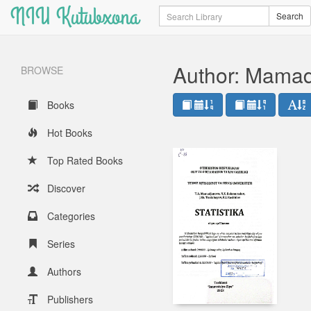
NIU Kutubxona
Search
Search
Author: Mamad
BROWSE
Books
Hot Books
Top Rated Books
Discover
Categories
Series
Authors
Publishers