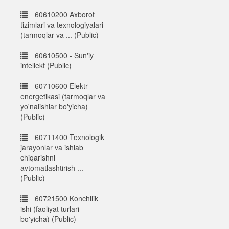
60610200 Axborot
tizimlari va texnologiyalari
(tarmoqlar va ... (Public)
60610500 - Sun'iy
intellekt (Public)
60710600 Elektr
energetikasi (tarmoqlar va
yo'nalishlar bo'yicha)
(Public)
60711400 Texnologik
jarayonlar va ishlab
chiqarishni
avtomatlashtirish ...
(Public)
60721500 Konchilik
ishi (faoliyat turlari
bo'yicha) (Public)