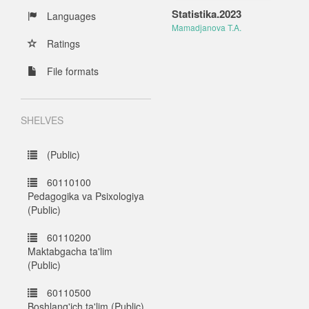
Statistika.2023
Languages
Mamadjanova T.A.
Ratings
File formats
SHELVES
(Public)
60110100
Pedagogika va Psixologiya
(Public)
60110200
Maktabgacha ta'lim
(Public)
60110500
Boshlang'ich ta'lim (Public)