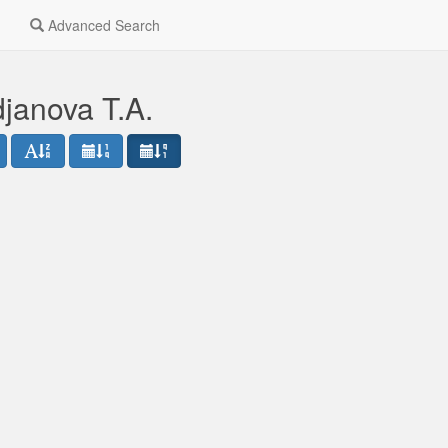
Advanced Search
janova T.A.