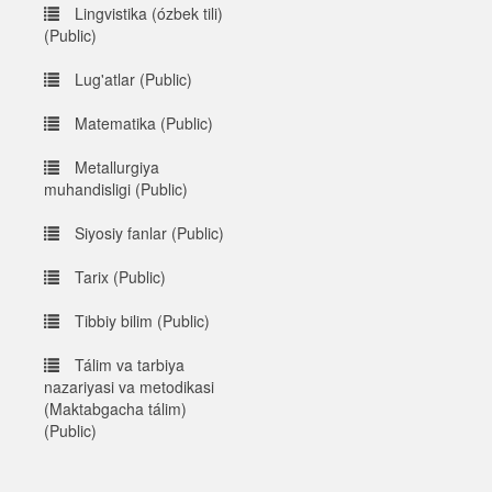
Lingvistika (ózbek tili)
(Public)
Lug'atlar (Public)
Matematika (Public)
Metallurgiya
muhandisligi (Public)
Siyosiy fanlar (Public)
Tarix (Public)
Tibbiy bilim (Public)
Tálim va tarbiya
nazariyasi va metodikasi
(Maktabgacha tálim)
(Public)