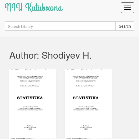
NIU Kutubxona
Toggl
Navig
Search
Search
Author: Shodiyev H.