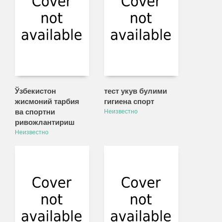
Ўзбекистон
тест укув булими
жисмоний тарбия
гигиена спорт
ва спортни
Неизвестно
ривожлантириш
Неизвестно