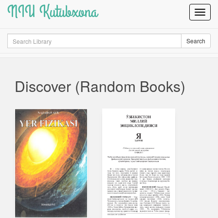
NIU Kutubxona
Toggl
Navig
Search
Search
Discover (Random Books)