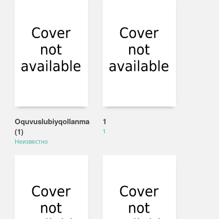
Oquvuslubiyqollanma
1
(1)
1
Неизвестно