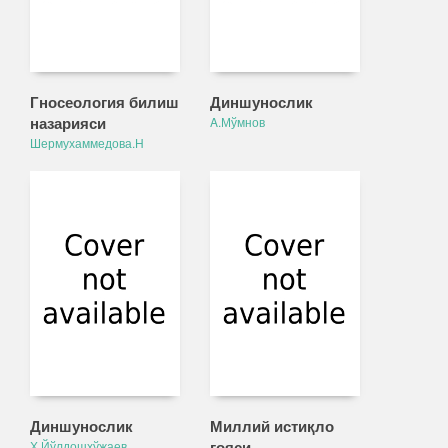
Гносеология билиш
Диншунослик
назарияси
A.Мўмнов
Шермухаммедова.Н
Диншунослик
Миллий истиқло
ғояси
Ҳ.Йўлдошхўжаев