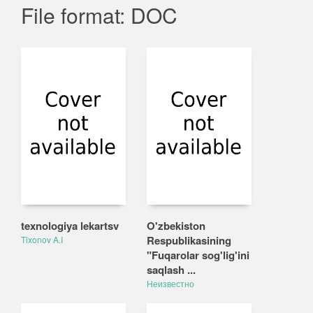
File format: DOC
texnologiya lekartsv
O'zbekiston
Respublikasining
Tixonov A.I
"Fuqarolar sog'lig'ini
saqlash ...
Неизвестно