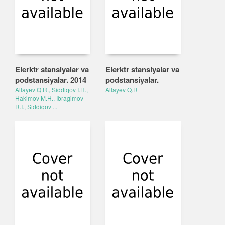
Elerktr stansiyalar va
Elerktr stansiyalar va
podstansiyalar. 2014
podstansiyalar.
Allayev Q.R., Siddiqоv I.H.,
Allayev Q.R
Hakimov M.H., Ibragimov
R.I., Siddiqоv ...