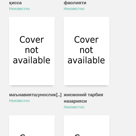
қисса
фаолияти
Неизвестно
Неизвестно
маънавиятшунослик[..]
жисмоний тарбия
назарияси
Неизвестно
Неизвестно