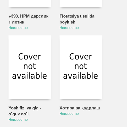
+393. НРМ дарслик
Flotatsiya usulida
1 лотин
boyitish
Неизвестно
Неизвестно
Yosh fiz. va gig -
Хотира ва қадрлаш
o`quv qo`l.
Неизвестно
Неизвестно