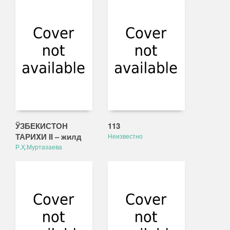
ЎЗБЕКИСТОН
113
ТАРИXИ II – жилд
Неизвестно
Р.Ҳ.Муртазаева